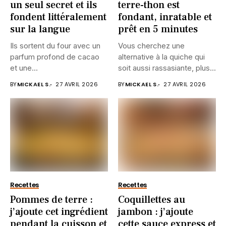
un seul secret et ils
terre-thon est
fondent littéralement
fondant, inratable et
sur la langue
prêt en 5 minutes
Ils sortent du four avec un
Vous cherchez une
parfum profond de cacao
alternative à la quiche qui
et une...
soit aussi rassasiante, plus...
BY
MICKAEL S.
27 AVRIL 2026
BY
MICKAEL S.
27 AVRIL 2026
Recettes
Recettes
Pommes de terre :
Coquillettes au
j’ajoute cet ingrédient
jambon : j’ajoute
pendant la cuisson et
cette sauce express et