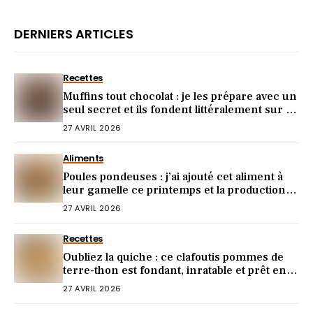
DERNIERS ARTICLES
Recettes
Muffins tout chocolat : je les prépare avec un
seul secret et ils fondent littéralement sur la
langue
27 AVRIL 2026
Aliments
Poules pondeuses : j’ai ajouté cet aliment à
leur gamelle ce printemps et la production
d’œufs a doublé
27 AVRIL 2026
Recettes
Oubliez la quiche : ce clafoutis pommes de
terre-thon est fondant, inratable et prêt en 5
minutes
27 AVRIL 2026