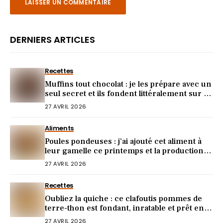
DERNIERS ARTICLES
Recettes
Muffins tout chocolat : je les prépare avec un
seul secret et ils fondent littéralement sur la
langue
27 AVRIL 2026
Aliments
Poules pondeuses : j’ai ajouté cet aliment à
leur gamelle ce printemps et la production
d’œufs a doublé
27 AVRIL 2026
Recettes
Oubliez la quiche : ce clafoutis pommes de
terre-thon est fondant, inratable et prêt en 5
minutes
27 AVRIL 2026