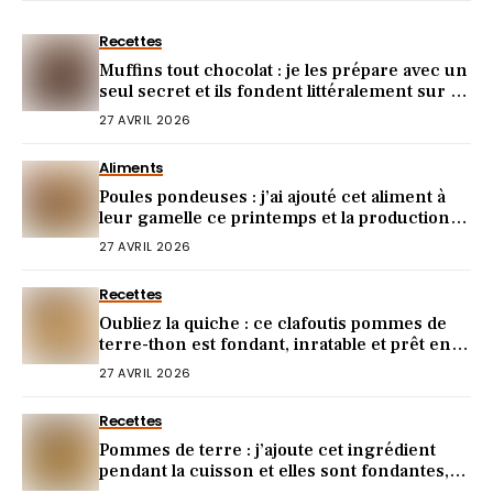
Recettes
Muffins tout chocolat : je les prépare avec un
seul secret et ils fondent littéralement sur la
langue
27 AVRIL 2026
Aliments
Poules pondeuses : j’ai ajouté cet aliment à
leur gamelle ce printemps et la production
d’œufs a doublé
27 AVRIL 2026
Recettes
Oubliez la quiche : ce clafoutis pommes de
terre-thon est fondant, inratable et prêt en 5
minutes
27 AVRIL 2026
Recettes
Pommes de terre : j’ajoute cet ingrédient
pendant la cuisson et elles sont fondantes,
parfumées et encore plus savoureuses