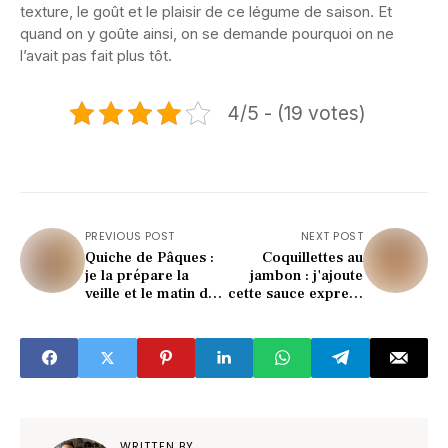
texture, le goût et le plaisir de ce légume de saison. Et
quand on y goûte ainsi, on se demande pourquoi on ne
l’avait pas fait plus tôt.
4/5 - (19 votes)
PREVIOUS POST
NEXT POST
Quiche de Pâques :
Coquillettes au
je la prépare la
jambon : j'ajoute
veille et le matin du
cette sauce express
réveillon, tout le
et le résultat est
monde se régale
encore plus
sans effort
gourmand
WRITTEN BY